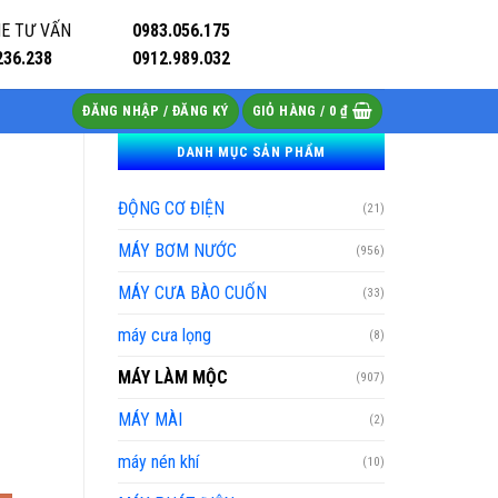
E TƯ VẤN
0983.056.175
236.238
0912.989.032
ĐĂNG NHẬP / ĐĂNG KÝ
GIỎ HÀNG /
0
₫
DANH MỤC SẢN PHẨM
ĐỘNG CƠ ĐIỆN
(21)
MÁY BƠM NƯỚC
(956)
MÁY CƯA BÀO CUỐN
(33)
máy cưa lọng
(8)
MÁY LÀM MỘC
(907)
MÁY MÀI
(2)
máy nén khí
(10)