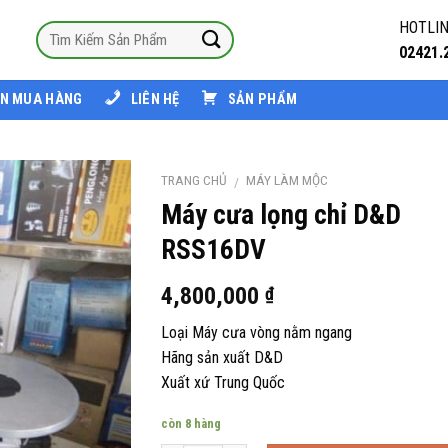
HOTLIN
02421.
N MUA HÀNG
LIÊN HỆ
SẢN PHẨM
TRANG CHỦ
MÁY LÀM MỘC
/
Máy cưa lọng chỉ D&D
RSS16DV
4,800,000
₫
Loại Máy cưa vòng nằm ngang
Hãng sản xuất D&D
Xuất xứ Trung Quốc
còn 8 hàng