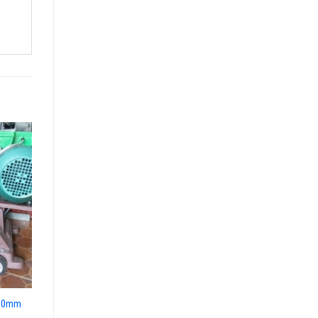
400mm
Máy xay đậu nành inox S