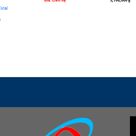
Giá: Liên hệ
5,100,000
₫
otal
ệ