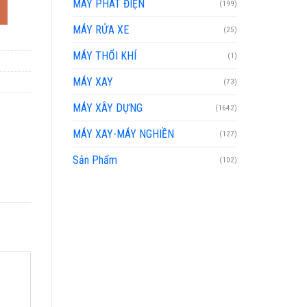
MÁY PHÁT ĐIỆN
(199)
MÁY RỬA XE
(25)
MÁY THỔI KHÍ
(1)
MÁY XAY
(73)
MÁY XÂY DỰNG
(1642)
MÁY XAY-MÁY NGHIỀN
(127)
Sản Phẩm
(102)