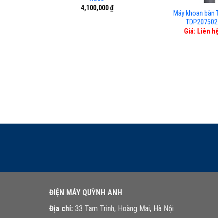
4,100,000
₫
Máy khoan bàn T
TDP207502
Giá: Liên h
ĐIỆN MÁY QUỲNH ANH
Địa chỉ:
33 Tam Trinh, Hoàng Mai, Hà Nội