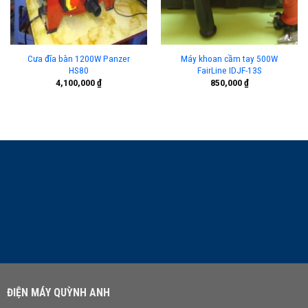
Cưa đĩa bàn 1200W Panzer
Máy khoan cầm tay 500W
HS80
FairLine IDJF-13S
4,100,000
₫
850,000
₫
LIÊN HỆ TƯ VẤN
ĐIỆN MÁY QUỲNH ANH