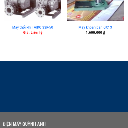
Máy thổi khí TAIKO SSR-50
Máy khoan bàn QX13
Giá: Liên hệ
1,600,000
₫
LIÊN HỆ TƯ VẤN
ĐIỆN MÁY QUỲNH ANH