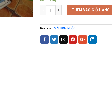
còn 10 hàng
Số lượng
THÊM VÀO GIỎ HÀNG
Danh mục:
MÁY BƠM NƯỚC