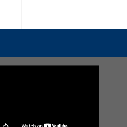
21,000,000
₫
LIÊN HỆ TƯ VẤN