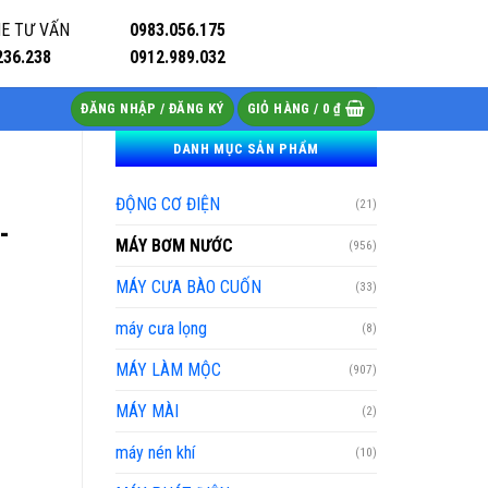
E TƯ VẤN
0983.056.175
236.238
0912.989.032
ĐĂNG NHẬP / ĐĂNG KÝ
GIỎ HÀNG /
0
₫
DANH MỤC SẢN PHẨM
ĐỘNG CƠ ĐIỆN
(21)
-
MÁY BƠM NƯỚC
(956)
MÁY CƯA BÀO CUỐN
(33)
máy cưa lọng
(8)
MÁY LÀM MỘC
(907)
MÁY MÀI
(2)
máy nén khí
(10)