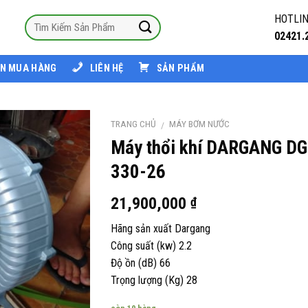
HOTLIN
02421.
N MUA HÀNG
LIÊN HỆ
SẢN PHẨM
TRANG CHỦ
MÁY BƠM NƯỚC
/
Máy thổi khí DARGANG DG
330-26
21,900,000
₫
Hãng sản xuất Dargang
Công suất (kw) 2.2
Độ ồn (dB) 66
Trọng lượng (Kg) 28