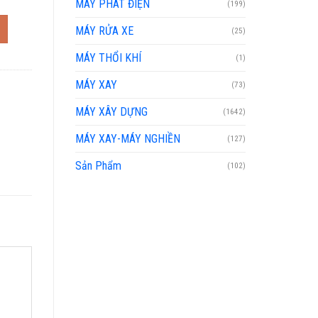
MÁY PHÁT ĐIỆN
(199)
MÁY RỬA XE
(25)
MÁY THỔI KHÍ
(1)
MÁY XAY
(73)
MÁY XÂY DỰNG
(1642)
MÁY XAY-MÁY NGHIỀN
(127)
Sản Phẩm
(102)