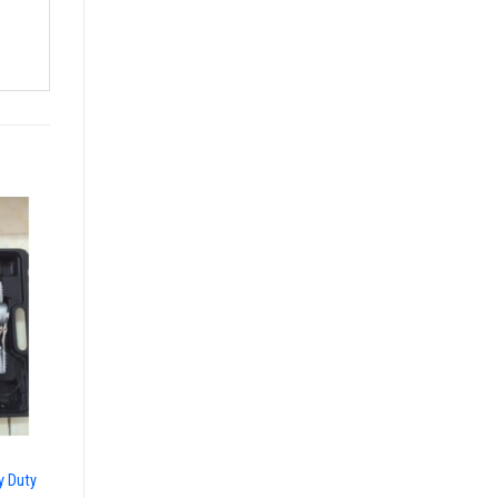
Máy thổi khí DARGANG DG-
230-11
12,400,000
₫
y Duty
Máy thổi khí APP RB-055