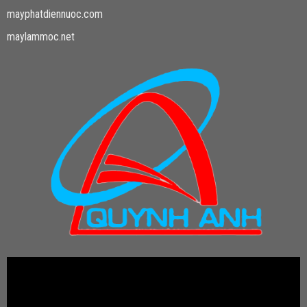
mayphatdiennuoc.com
maylammoc.net