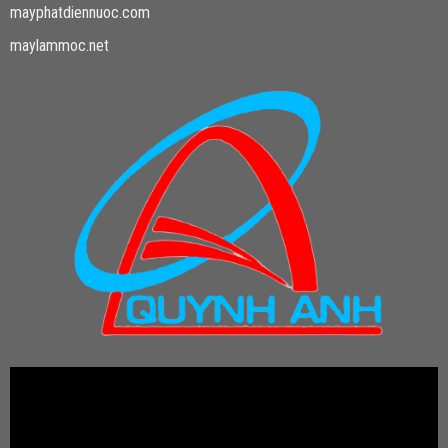
mayphatdiennuoc.com
maylammoc.net