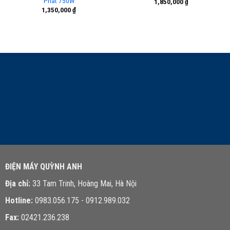
Phát 750W
1,850,000
₫
1,350,000
₫
LIÊN HỆ TƯ VẤN
ĐIỆN MÁY QUỲNH ANH
Địa chỉ:
33 Tam Trinh, Hoàng Mai, Hà Nội
Hotline:
0983.056.175 - 0912.989.032
Fax:
02421.236.238