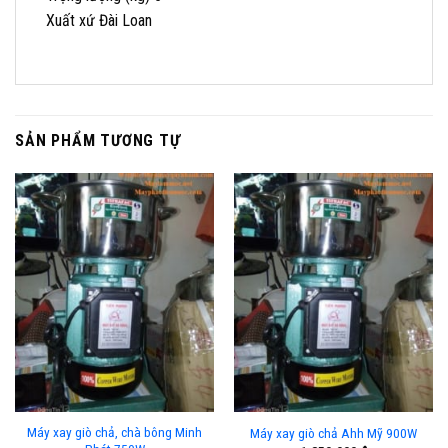
Xuất xứ Đài Loan
SẢN PHẨM TƯƠNG TỰ
Máy xay giò chả, chà bông Minh
Máy xay giò chả Ahh Mỹ 900W