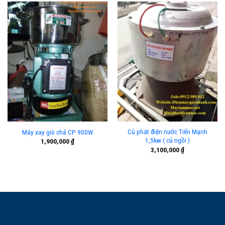
Củ phát điện nước Tiến Mạnh
Máy xay giò chả CP 900W
1,5kw ( củ ngồi )
1,900,000
₫
3,100,000
₫