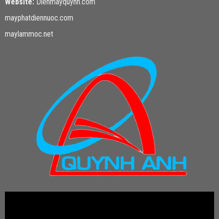
Website:
Dienmayquynh.com
mayphatdiennuoc.com
maylammoc.net