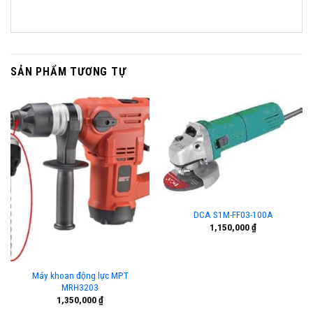
SẢN PHẨM TƯƠNG TỰ
DCA S1M-FF03-100A
1,150,000
₫
Máy khoan động lực MPT
MRH3203
1,350,000
₫