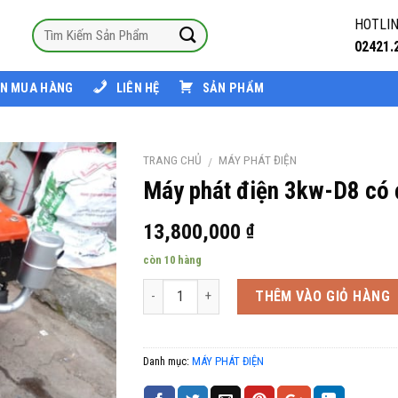
HOTLIN
02421.
N MUA HÀNG
LIÊN HỆ
SẢN PHẨM
TRANG CHỦ
MÁY PHÁT ĐIỆN
/
Máy phát điện 3kw-D8 có 
13,800,000
₫
còn 10 hàng
Số lượng
THÊM VÀO GIỎ HÀNG
Danh mục:
MÁY PHÁT ĐIỆN