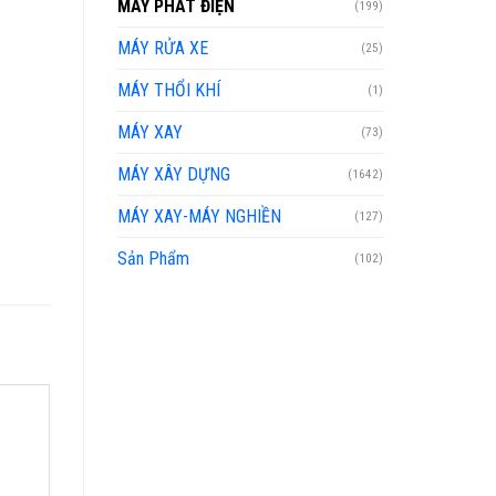
MÁY PHÁT ĐIỆN
(199)
MÁY RỬA XE
(25)
MÁY THỔI KHÍ
(1)
MÁY XAY
(73)
MÁY XÂY DỰNG
(1642)
MÁY XAY-MÁY NGHIỀN
(127)
Sản Phẩm
(102)