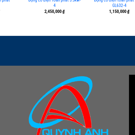
n phát
Động cơ điện Toàn phát 3.5kw-
Động cơ điện toàn phát
4
GL632-4
2,450,000
₫
1,150,000
₫