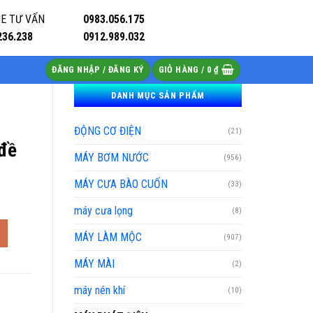
E TƯ VẤN
0983.056.175
236.238
0912.989.032
ĐĂNG NHẬP / ĐĂNG KÝ
GIỎ HÀNG /
0
₫
DANH MỤC SẢN PHẨM
ĐỘNG CƠ ĐIỆN
(21)
đề
MÁY BƠM NƯỚC
(956)
MÁY CƯA BÀO CUỐN
(33)
máy cưa lọng
(8)
MÁY LÀM MỘC
(907)
MÁY MÀI
(2)
máy nén khí
(10)