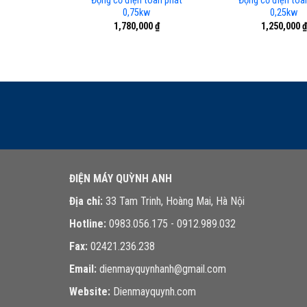
Động cơ điện toàn phát
Động cơ điện toà
0,75kw
0,25kw
1,780,000
₫
1,250,000
₫
ĐIỆN MÁY QUỲNH ANH
Địa chỉ:
33 Tam Trinh, Hoàng Mai, Hà Nội
Hotline:
0983.056.175 - 0912.989.032
Fax:
02421.236.238
Email:
dienmayquynhanh@gmail.com
Website:
Dienmayquynh.com