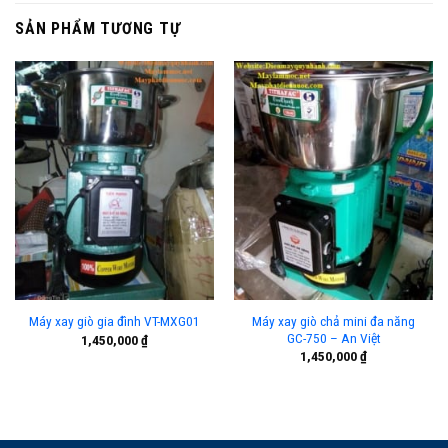
SẢN PHẨM TƯƠNG TỰ
Máy xay giò chả mini đa năng
Máy xay giò gia đình VT-MXG01
GC-750 – An Việt
1,450,000
₫
1,450,000
₫