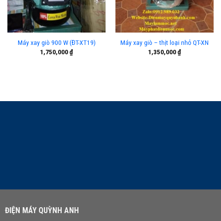
Máy xay giò 900 W (ĐT-XT19)
Máy xay giò – thịt loại nhỏ QT-XN
1,750,000
₫
1,350,000
₫
LIÊN HỆ TƯ VẤN
ĐIỆN MÁY QUỲNH ANH