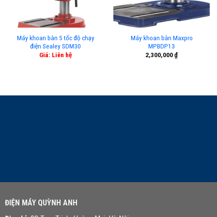
Máy khoan bàn 5 tốc độ chạy
Máy khoan bàn Maxpro
điện Sealey SDM30
MPBDP13
Giá: Liên hệ
2,300,000
₫
LIÊN HỆ TƯ VẤN
ĐIỆN MÁY QUỲNH ANH