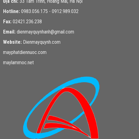
Địa chỉ:
33 Tam Trinh, Hoàng Mai, Hà Nội
Hotline:
0983.056.175 - 0912.989.032
Fax:
02421.236.238
Email:
dienmayquynhanh@gmail.com
Website:
Dienmayquynh.com
mayphatdiennuoc.com
maylammoc.net