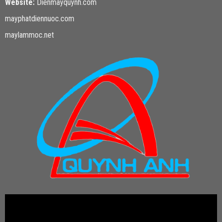
Website:
Dienmayquynh.com
mayphatdiennuoc.com
maylammoc.net