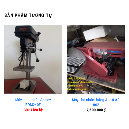
SẢN PHẨM TƯƠNG TỰ
Máy khoan bàn Sealey
Máy chà nhám băng Asaki AS-
PDM240F
062
Giá: Liên hệ
7,500,000
₫