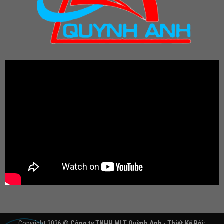
Copyright 2026 ©
Công ty TNHH MLT Quỳnh Anh - Thiết Kế Bởi: