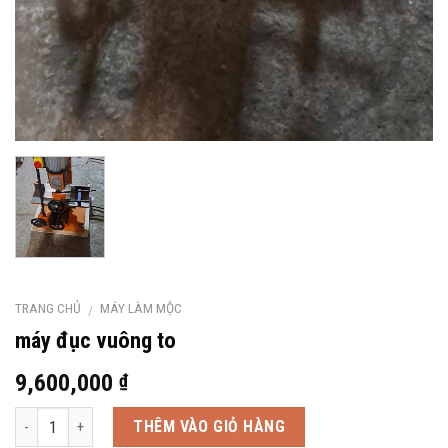
TRANG CHỦ
MÁY LÀM MỘC
/
máy đục vuông to
9,600,000
₫
Số lượng
THÊM VÀO GIỎ HÀNG