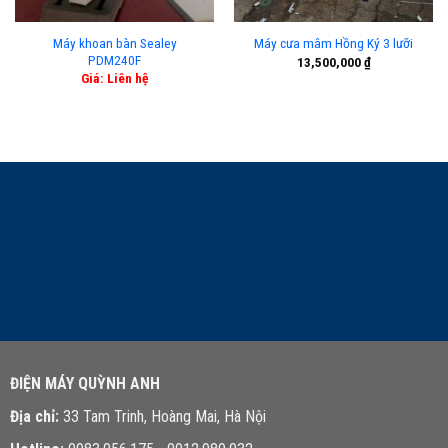
Máy khoan bàn Sealey
Máy cưa mâm Hồng Ký 3 lưỡi
PDM240F
13,500,000
₫
Giá: Liên hệ
LIÊN HỆ TƯ VẤN
ĐIỆN MÁY QUỲNH ANH
Địa chỉ:
33 Tam Trinh, Hoàng Mai, Hà Nội