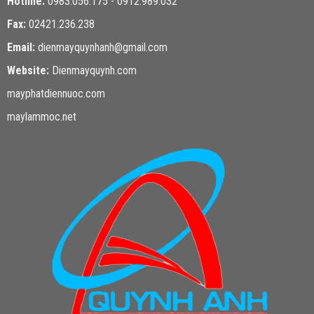
Hotline:
0983.056.175 - 0912.989.032
Fax:
02421.236.238
Email:
dienmayquynhanh@gmail.com
Website:
Dienmayquynh.com
mayphatdiennuoc.com
maylammoc.net