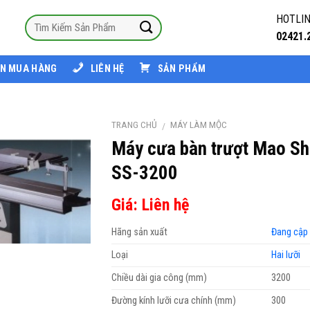
HOTLIN
02421.
N MUA HÀNG
LIÊN HỆ
SẢN PHẨM
TRANG CHỦ
MÁY LÀM MỘC
/
Máy cưa bàn trượt Mao S
SS-3200
Giá: Liên hệ
Hãng sản xuất
Đang cập
Loại
Hai lưỡi
Chiều dài gia công (mm)
3200
Đường kính lưỡi cưa chính (mm)
300