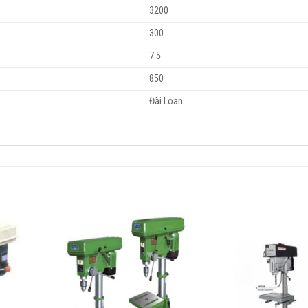
3200
300
7.5
850
Đài Loan