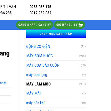
E TƯ VẤN
0983.056.175
236.238
0912.989.032
ĐĂNG NHẬP / ĐĂNG KÝ
GIỎ HÀNG /
0
₫
DANH MỤC SẢN PHẨM
ĐỘNG CƠ ĐIỆN
(21)
hang
MÁY BƠM NƯỚC
(956)
MÁY CƯA BÀO CUỐN
(33)
máy cưa lọng
(8)
 nhật
MÁY LÀM MỘC
(907)
MÁY MÀI
(2)
máy nén khí
(10)