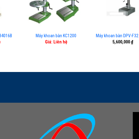
34016B
Máy khoan bàn KC1200
Máy khoan bàn DPV-F32
ệ
Giá: Liên hệ
5,600,000
₫