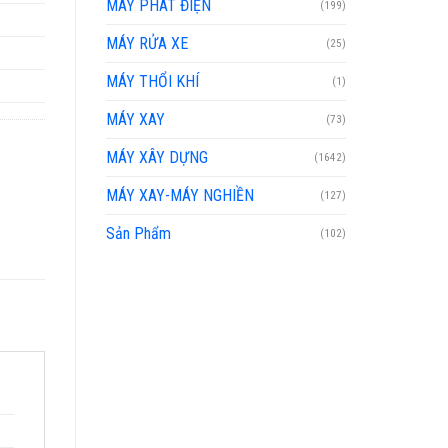
MÁY PHÁT ĐIỆN
(199)
MÁY RỬA XE
(25)
MÁY THỔI KHÍ
(1)
MÁY XAY
(73)
MÁY XÂY DỰNG
(1642)
MÁY XAY-MÁY NGHIỀN
(127)
Sản Phẩm
(102)