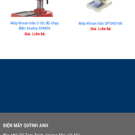
Máy khoan bàn 5 tốc độ chạy
Máy khoan bàn DP34016B
điện Sealey SDM30
Giá: Liên hệ
Giá: Liên hệ
LIÊN HỆ TƯ VẤN
ĐIỆN MÁY QUỲNH ANH