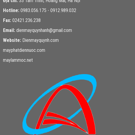
Địa chỉ:
33 Tam Trinh, Hoàng Mai, Hà Nội
Hotline:
0983.056.175 - 0912.989.032
Fax:
02421.236.238
Email:
dienmayquynhanh@gmail.com
Website:
Dienmayquynh.com
mayphatdiennuoc.com
maylammoc.net