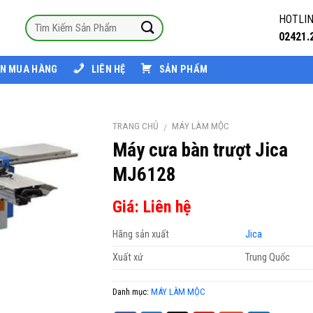
HOTLIN
02421.
N MUA HÀNG
LIÊN HỆ
SẢN PHẨM
TRANG CHỦ
MÁY LÀM MỘC
/
Máy cưa bàn trượt Jica
MJ6128
Giá: Liên hệ
Hãng sản xuất
Jica
Xuất xứ
Trung Quốc
Danh mục:
MÁY LÀM MỘC