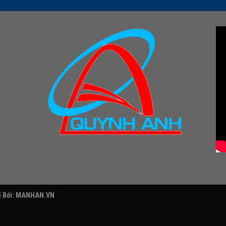
 Bởi:
MANHAN.VN