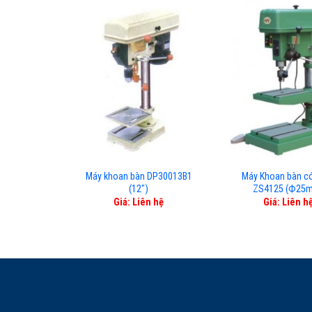
Máy khoan bàn DP30013B1
Máy Khoan bàn có
(12″)
ZS4125 (Ф25
Giá: Liên hệ
Giá: Liên h