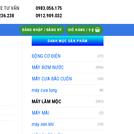
E TƯ VẤN
0983.056.175
236.238
0912.989.032
ĐĂNG NHẬP / ĐĂNG KÝ
GIỎ HÀNG /
0
₫
DANH MỤC SẢN PHẨM
ĐỘNG CƠ ĐIỆN
(21)
MÁY BƠM NƯỚC
(956)
MÁY CƯA BÀO CUỐN
(33)
máy cưa lọng
(8)
MÁY LÀM MỘC
(907)
MÁY MÀI
(2)
máy nén khí
(10)