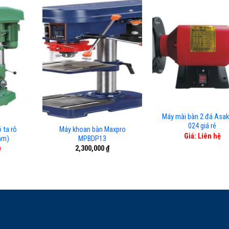
Máy mài bàn 2 đá Asak
024 giá rẻ
 ta rô
Máy khoan bàn Maxpro
Giá: Liên hệ
mm)
MPBDP13
ệ
2,300,000
₫