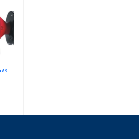
i AS-
Máy khoan bàn KTK LG-13A
Máy khoan bàn KC1200
Giá: Liên hệ
Giá: Liên hệ
LIÊN HỆ TƯ VẤN