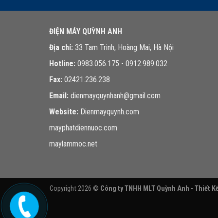
ĐIỆN MÁY QUỲNH ANH
Địa chỉ:
33 Tam Trinh, Hoàng Mai, Hà Nội
Hotline:
0983.056.175 - 0912.989.032
Fax:
02421.236.238
Email:
dienmayquynhanh@gmail.com
Website:
Dienmayquynh.com
mayphatdiennuoc.com
maylammoc.net
Copyright 2026 ©
Công ty TNHH MLT Quỳnh Anh - Thiết Kế