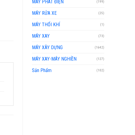
MÁY PHÁT ĐIỆN
(199)
MÁY RỬA XE
(25)
MÁY THỔI KHÍ
(1)
MÁY XAY
(73)
MÁY XÂY DỰNG
(1642)
MÁY XAY-MÁY NGHIỀN
(127)
Sản Phẩm
(102)