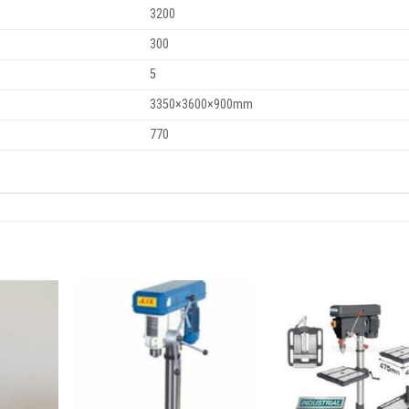
3200
300
5
3350×3600×900mm
770