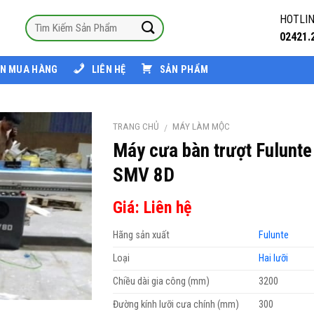
HOTLIN
02421.
N MUA HÀNG
LIÊN HỆ
SẢN PHẨM
TRANG CHỦ
MÁY LÀM MỘC
/
Máy cưa bàn trượt Fulunte
SMV 8D
Giá: Liên hệ
Hãng sản xuất
Fulunte
Loại
Hai lưỡi
Chiều dài gia công (mm)
3200
Đường kính lưỡi cưa chính (mm)
300