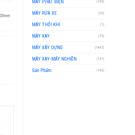
MÁY PHÁT ĐIỆN
(199)
MÁY RỬA XE
(25)
900mm
MÁY THỔI KHÍ
(1)
MÁY XAY
(73)
MÁY XÂY DỰNG
(1642)
MÁY XAY-MÁY NGHIỀN
(127)
Sản Phẩm
(102)