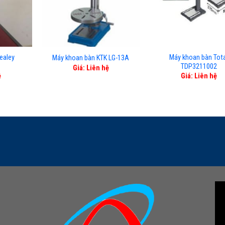
ealey
Máy khoan bàn Tota
Máy khoan bàn KTK LG-13A
TDP3211002
Giá: Liên hệ
ệ
Giá: Liên hệ