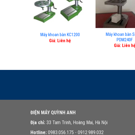
Máy khoan bàn S
Máy khoan bàn KC1200
PDM240F
Giá: Liên hệ
Giá: Liên h
ĐIỆN MÁY QUỲNH ANH
Địa chỉ:
33 Tam Trinh, Hoàng Mai, Hà Nội
Hotline:
0983.056.175 - 0912.989.032