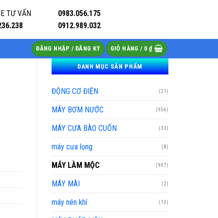
E TƯ VẤN
0983.056.175
236.238
0912.989.032
ĐĂNG NHẬP / ĐĂNG KÝ
GIỎ HÀNG /
0
₫
DANH MỤC SẢN PHẨM
ĐỘNG CƠ ĐIỆN
(21)
MÁY BƠM NƯỚC
(956)
MÁY CƯA BÀO CUỐN
(33)
máy cưa lọng
(8)
MÁY LÀM MỘC
(907)
MÁY MÀI
(2)
máy nén khí
(10)