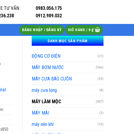
E TƯ VẤN
0983.056.175
236.238
0912.989.032
ĐĂNG NHẬP / ĐĂNG KÝ
GIỎ HÀNG /
0
₫
DANH MỤC SẢN PHẨM
ĐỘNG CƠ ĐIỆN
(21)
D
MÁY BƠM NƯỚC
(956)
MÁY CƯA BÀO CUỐN
(33)
nhật
máy cưa lọng
(8)
MÁY LÀM MỘC
(907)
mm
MÁY MÀI
(2)
máy nén khí
(10)
0x850