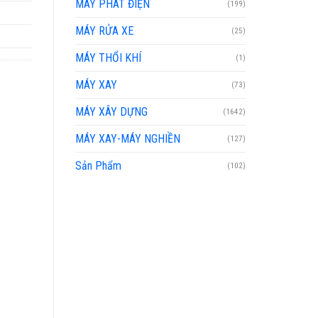
MÁY PHÁT ĐIỆN
(199)
MÁY RỬA XE
(25)
MÁY THỔI KHÍ
(1)
MÁY XAY
(73)
MÁY XÂY DỰNG
(1642)
MÁY XAY-MÁY NGHIỀN
(127)
Sản Phẩm
(102)