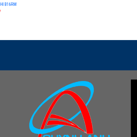
CHI B16RM
ệ