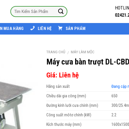
HOTLIN
02421.
N MUA HÀNG
LIÊN HỆ
SẢN PHẨM
TRANG CHỦ
MÁY LÀM MỘC
/
Máy cưa bàn trượt DL-CB
Giá: Liên hệ
Hãng sản xuất
Đang cập 
Chiều dài gia công (mm)
650
Đường kính lưỡi cưa chính (mm)
300/25.4
Công suất môtơ chính (kW)
2.2
Kích thước máy (mm)
1600x150