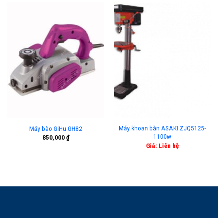
Máy khoan bàn ASAKI ZJQ5125-
Máy bào GiHu GH82
1100w
850,000
₫
Giá: Liên hệ