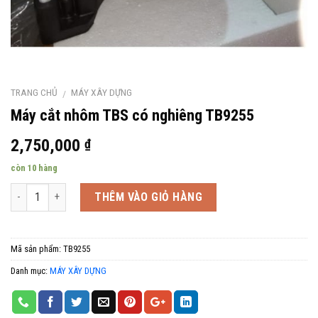
TRANG CHỦ
MÁY XÂY DỰNG
/
Máy cắt nhôm TBS có nghiêng TB9255
2,750,000
₫
còn 10 hàng
Số lượng
THÊM VÀO GIỎ HÀNG
Mã sản phẩm:
TB9255
Danh mục:
MÁY XÂY DỰNG