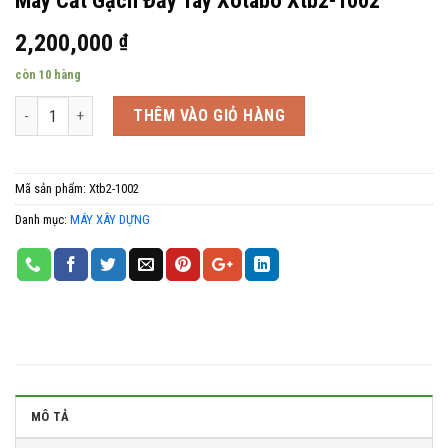
Máy Cắt Gạch Đẩy Tay Xotabo Xtb2-1002
2,200,000
₫
còn 10 hàng
Số lượng
THÊM VÀO GIỎ HÀNG
Mã sản phẩm:
Xtb2-1002
Danh mục:
MÁY XÂY DỰNG
MÔ TẢ