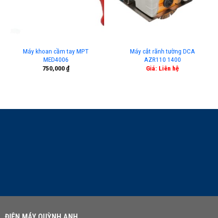
Máy khoan cầm tay MPT
Máy cắt rãnh tường DCA
MED4006
AZR110 1400
750,000
₫
Giá: Liên hệ
LIÊN HỆ TƯ VẤN
ĐIỆN MÁY QUỲNH ANH