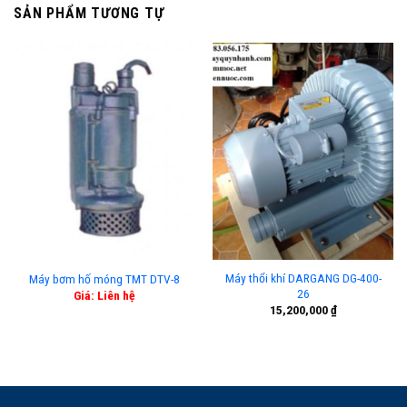
SẢN PHẨM TƯƠNG TỰ
Máy thổi khí DARGANG DG-400-
Máy bơm hố móng TMT DTV-8
26
Giá: Liên hệ
15,200,000
₫