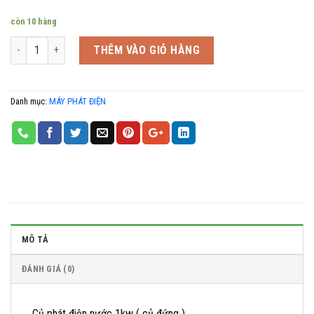
còn 10 hàng
Số lượng
THÊM VÀO GIỎ HÀNG
Danh mục:
MÁY PHÁT ĐIỆN
MÔ TẢ
ĐÁNH GIÁ (0)
Củ phát điện nước 1kw ( củ đứng )