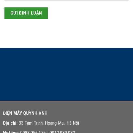
LIÊN HỆ TƯ VẤN
ĐIỆN MÁY QUỲNH ANH
Địa chỉ:
33 Tam Trinh, Hoàng Mai, Hà Nội
Hotline:
0983.056.175 - 0912.989.032