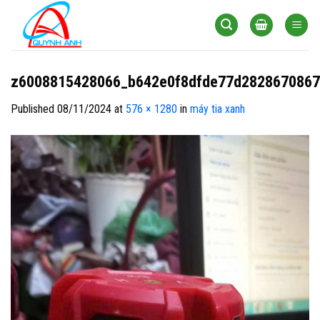
Skip
to
content
z6008815428066_b642e0f8dfde77d282867086
Published
08/11/2024
at
576 × 1280
in
máy tia xanh