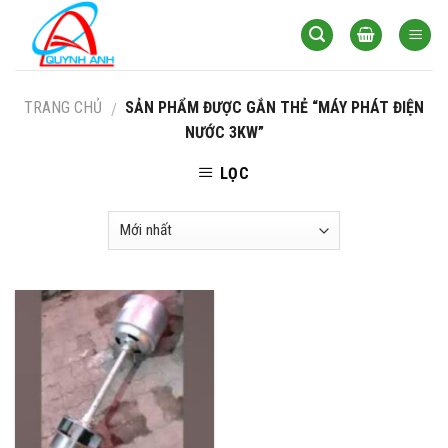
Skip
to
content
TRANG CHỦ
SẢN PHẨM ĐƯỢC GẮN THẺ “MÁY PHÁT ĐIỆN
/
NƯỚC 3KW”
LỌC