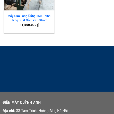
Máy Cưa Lọng Đứng 350 Chính
Hãng | Cắt Gỗ Dày 300mm
11,500,000
₫
LIÊN HỆ TƯ VẤN
ĐIỆN MÁY QUỲNH ANH
Địa chỉ:
33 Tam Trinh, Hoàng Mai, Hà Nội