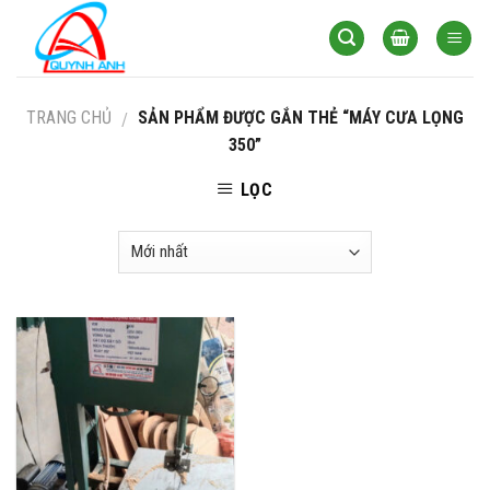
Skip
to
content
TRANG CHỦ
SẢN PHẨM ĐƯỢC GẮN THẺ “MÁY CƯA LỌNG
/
350”
LỌC