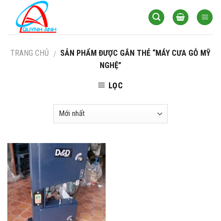
Skip
to
content
TRANG CHỦ
SẢN PHẨM ĐƯỢC GẮN THẺ “MÁY CƯA GỖ MỸ
/
NGHỆ”
LỌC