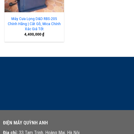
Máy Cưa Lọng D&D RBS-205
Chính Hãng | Cắt Gỗ, Mica Chính
Xác Giá Tốt
4,400,000
₫
LIÊN HỆ TƯ VẤN
ĐIỆN MÁY QUỲNH ANH
Địa chỉ:
33 Tam Trinh, Hoàng Mai, Hà Nội