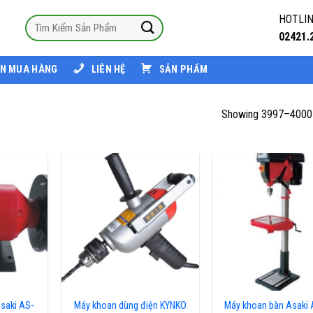
HOTLIN
02421.
N MUA HÀNG
LIÊN HỆ
SẢN PHẨM
Showing 3997–4000 
saki AS-
Máy khoan dùng điện KYNKO
Máy khoan bàn Asaki 