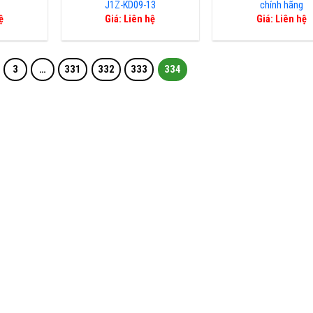
J1Z-KD09-13
chính hãng
ệ
Giá: Liên hệ
Giá: Liên hệ
3
…
331
332
333
334