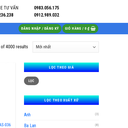
E TƯ VẤN
0983.056.175
236.238
0912.989.032
ĐĂNG NHẬP / ĐĂNG KÝ
GIỎ HÀNG /
0
₫
of 4000 results
LỌC THEO GIÁ
Giá
Giá
LỌC
thấp
cao
nhất
nhất
LỌC THEO XUẤT XỨ
Anh
(3)
AS-036
Ba Lan
(8)