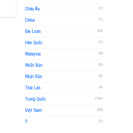
Châu Âu
(1)
China
(1)
Đài Loan
(23)
Hàn Quốc
(1)
Malaysia
(4)
Nhật Bản
(5)
Nhật Bản
(4)
Thái Lan
(4)
Trung Quốc
(165)
Việt Nam
(36)
Ý
(1)